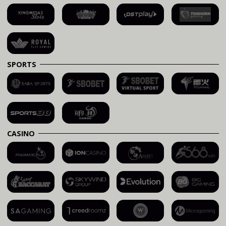
SPORTS
CASINO