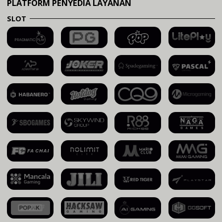
PLATFORM PENYEDIA LAYANAN
SLOT