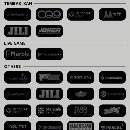
TEMBAK IKAN
LIVE GAME
OTHERS