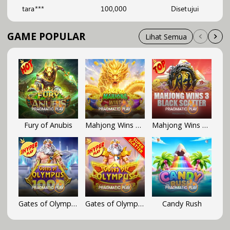
sabe***
100,000
Disetujui
GAME POPULAR
Lihat Semua
Fury of Anubis
Mahjong Wins Triple Pot
Mahjong Wins 3 - Black Scatter
Gates of Olympus 1000
Gates of Olympus Super Scatter
Candy Rush