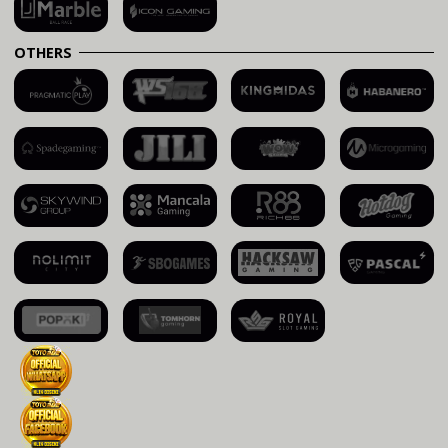
OTHERS