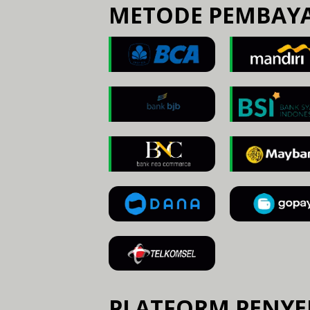
METODE PEMBAY
PLATFORM PENYE