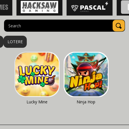
LOTERE
Lucky Mine
Ninja Hop