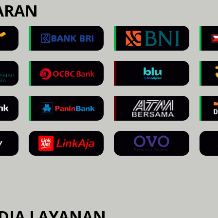
ARAN
DIA LAYANAN