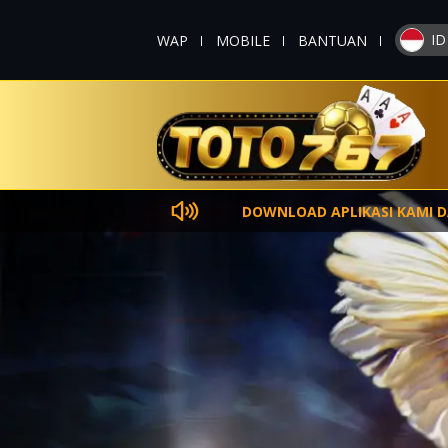
ID
WAP
MOBILE
BANTUAN
DOWNLOAD APLIKASI KAMI DAN KLAIM 