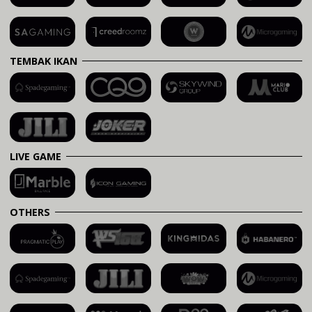
TEMBAK IKAN
LIVE GAME
OTHERS