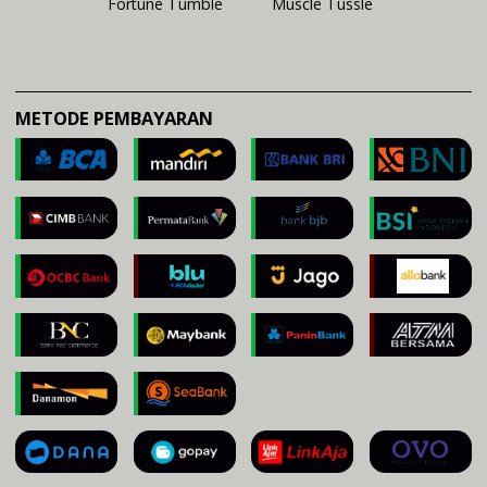
Fortune Tumble
Muscle Tussle
METODE PEMBAYARAN