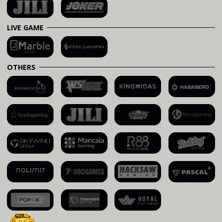
LIVE GAME
OTHERS