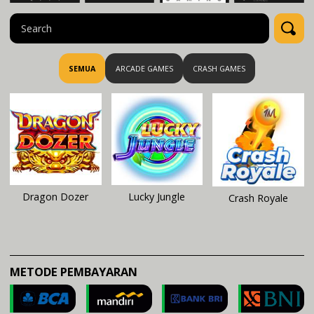
SEMUA
ARCADE GAMES
CRASH GAMES
Dragon Dozer
Lucky Jungle
Crash Royale
METODE PEMBAYARAN